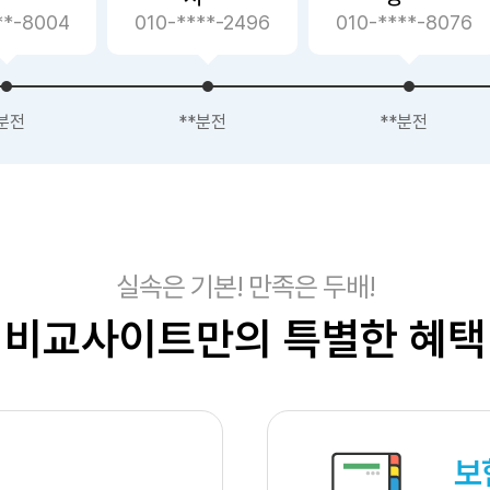
***-2496
010-****-8076
010-****-1652
*분전
**분전
**분전
실속은 기본! 만족은 두배!
비교사이트만의 특별한 혜택
보