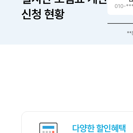
010-****-5363
010-****-8004
010-*
신청 현황
**분전
**분전
*
다양한 할인혜택