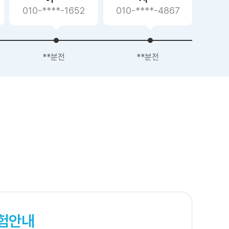
010-****-4867
010-****-8196
010
**분전
**분전
험안내