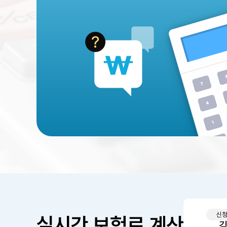
신청확인
신청확인
신
실시간 보험료 계산
노**
김**